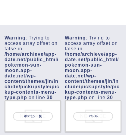
Warning
: Trying to
Warning
: Trying to
access array offset on
access array offset on
false in
false in
/home/archieve/app-
/home/archieve/app-
date.net/public_html/
date.net/public_html/
pokemon-sun-
pokemon-sun-
moon.app-
moon.app-
date.net/wp-
date.net/wp-
content/themes/jin/in
content/themes/jin/in
clude/pickupstyle/pic
clude/pickupstyle/pic
kup-contents-menu-
kup-contents-menu-
type.php
on line
30
type.php
on line
30
ポケモン一覧
バトル