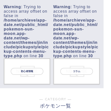
Warning
: Trying to
Warning
: Trying to
access array offset on
access array offset on
false in
false in
/home/archieve/app-
/home/archieve/app-
date.net/public_html/
date.net/public_html/
pokemon-sun-
pokemon-sun-
moon.app-
moon.app-
date.net/wp-
date.net/wp-
content/themes/jin/in
content/themes/jin/in
clude/pickupstyle/pic
clude/pickupstyle/pic
kup-contents-menu-
kup-contents-menu-
type.php
on line
30
type.php
on line
30
初心者情報
コラム
― CATEGORY ―
ポケモン一覧