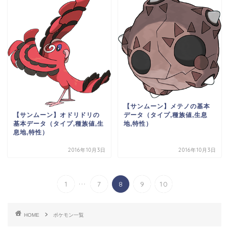
【サンムーン】メテノの基本
データ（タイプ,種族値,生息
【サンムーン】オドリドリの
地,特性）
基本データ（タイプ,種族値,生
息地,特性）
2016年10月3日
2016年10月3日
...
1
7
8
9
10
HOME
ポケモン一覧