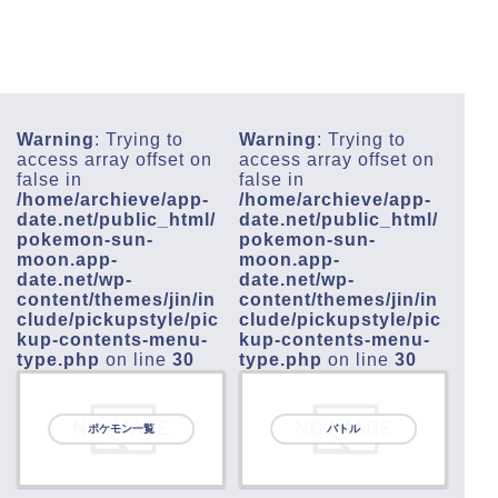
Warning
: Trying to
Warning
: Trying to
access array offset on
access array offset on
false in
false in
/home/archieve/app-
/home/archieve/app-
date.net/public_html/
date.net/public_html/
pokemon-sun-
pokemon-sun-
moon.app-
moon.app-
date.net/wp-
date.net/wp-
content/themes/jin/in
content/themes/jin/in
clude/pickupstyle/pic
clude/pickupstyle/pic
kup-contents-menu-
kup-contents-menu-
type.php
on line
30
type.php
on line
30
ポケモン一覧
バトル