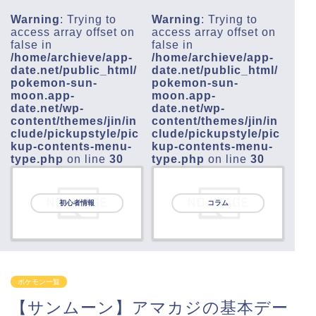
Warning
: Trying to
Warning
: Trying to
access array offset on
access array offset on
false in
false in
/home/archieve/app-
/home/archieve/app-
date.net/public_html/
date.net/public_html/
pokemon-sun-
pokemon-sun-
moon.app-
moon.app-
date.net/wp-
date.net/wp-
content/themes/jin/in
content/themes/jin/in
clude/pickupstyle/pic
clude/pickupstyle/pic
kup-contents-menu-
kup-contents-menu-
type.php
on line
30
type.php
on line
30
初心者情報
コラム
ポケモン一覧
【サンムーン】アマカジの基本デー