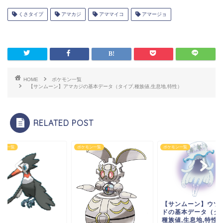
くさタイプ
アマカジ
アママイコ
アマージョ
HOME
ポケモン一覧
【サンムーン】アマカジの基本データ（タイプ,種族値,生息地,特性）
RELATED POST
モン一覧
ポケモン一覧
ポケモン一覧
【サンムーン】ウツ
ドの基本データ（タイ
種族値,生息地,特性..