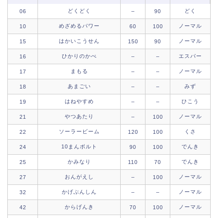
どくどく
どく
06
–
90
めざめるパワー
ノーマル
10
60
100
はかいこうせん
ノーマル
15
150
90
ひかりのかべ
エスパー
16
–
–
まもる
ノーマル
17
–
–
あまごい
みず
18
–
–
はねやすめ
ひこう
19
–
–
やつあたり
ノーマル
21
–
100
ソーラービーム
くさ
22
120
100
10まんボルト
でんき
24
90
100
かみなり
でんき
25
110
70
おんがえし
ノーマル
27
–
100
かげぶんしん
ノーマル
32
–
–
からげんき
ノーマル
42
70
100