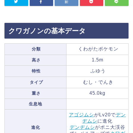
クワガノンの基本データ
くわがたポケモン
分類
1.5m
高さ
ふゆう
特性
むし・でんき
タイプ
45.0kg
重さ
生息地
アゴジムシ
がLv20で
デン
ヂムシ
に進化
デンヂムシ
がポニ大渓谷
進化