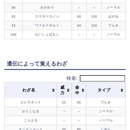
みがわり
ノーマル
90
–
–
ラスターカノン
はがね
91
80
100
ワイルドボルト
でんき
93
90
100
ないしょばなし
ノーマル
100
–
–
遺伝によって覚えるわざ
検索:
威
命
わざ名
タイプ
力
中
エレキネット
でんき
55
95
かたくなる
ノーマル
–
–
こらえる
ノーマル
–
–
マッドショット
じめん
55
95