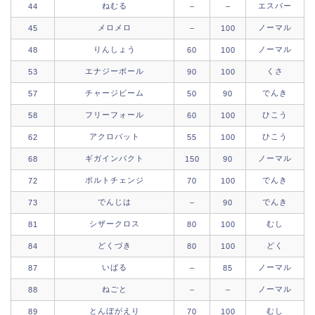
ねむる
エスパー
44
–
–
メロメロ
ノーマル
45
–
100
りんしょう
ノーマル
48
60
100
エナジーボール
くさ
53
90
100
チャージビーム
でんき
57
50
90
フリーフォール
ひこう
58
60
100
アクロバット
ひこう
62
55
100
ギガインパクト
ノーマル
68
150
90
ボルトチェンジ
でんき
72
70
100
でんじは
でんき
73
–
90
シザークロス
むし
81
80
100
どくづき
どく
84
80
100
いばる
ノーマル
87
–
85
ねごと
ノーマル
88
–
–
とんぼがえり
むし
89
70
100