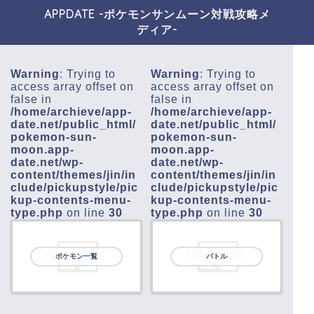
APPDATE -ポケモンサンムーン対戦攻略メ
ディア-
Warning
: Trying to
Warning
: Trying to
access array offset on
access array offset on
false in
false in
/home/archieve/app-
/home/archieve/app-
date.net/public_html/
date.net/public_html/
pokemon-sun-
pokemon-sun-
moon.app-
moon.app-
date.net/wp-
date.net/wp-
content/themes/jin/in
content/themes/jin/in
clude/pickupstyle/pic
clude/pickupstyle/pic
kup-contents-menu-
kup-contents-menu-
type.php
on line
30
type.php
on line
30
ポケモン一覧
バトル