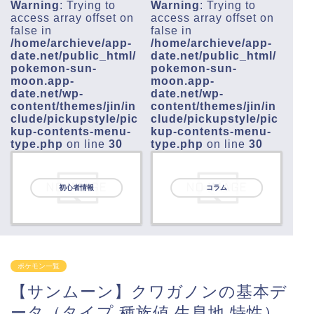
Warning
: Trying to
Warning
: Trying to
access array offset on
access array offset on
false in
false in
/home/archieve/app-
/home/archieve/app-
date.net/public_html/
date.net/public_html/
pokemon-sun-
pokemon-sun-
moon.app-
moon.app-
date.net/wp-
date.net/wp-
content/themes/jin/in
content/themes/jin/in
clude/pickupstyle/pic
clude/pickupstyle/pic
kup-contents-menu-
kup-contents-menu-
type.php
on line
30
type.php
on line
30
初心者情報
コラム
ポケモン一覧
【サンムーン】クワガノンの基本デ
ータ（タイプ,種族値,生息地,特性）