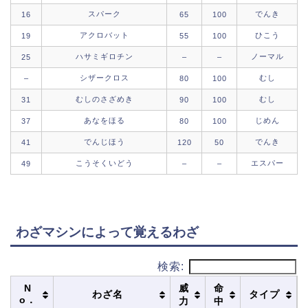
スパーク
でんき
16
65
100
アクロバット
ひこう
19
55
100
ハサミギロチン
ノーマル
25
–
–
シザークロス
むし
–
80
100
むしのさざめき
むし
31
90
100
あなをほる
じめん
37
80
100
でんじほう
でんき
41
120
50
こうそくいどう
エスパー
49
–
–
わざマシンによって覚えるわざ
検索:
N
威
命
わざ名
タイプ
o．
力
中