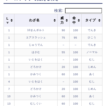
検索:
威
命
L
わざ名
タイプ
v
力
中
10まんボルト
でんき
1
90
100
エアスラッシュ
ひこう
1
75
95
じゅうでん
でんき
1
–
–
はさむ
ノーマル
1
55
100
いとをはく
むし
1
–
100
どろかけ
じめん
1
20
100
かみつく
あく
1
60
100
いとをはく
むし
4
–
100
どろかけ
じめん
7
20
100
かみつく
あく
10
60
100
むしくい
むし
13
60
100