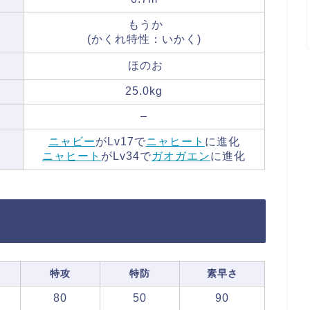
もうか
(かくれ特性：いかく)
ほのお
25.0kg
–
ニャビー
がLv17で
ニャヒート
に進化
ニャヒート
がLv34で
ガオガエン
に進化
特攻
特防
素早さ
80
50
90