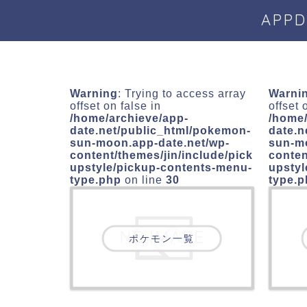
APP
Warning
: Trying to access array
Warni
offset on false in
offset 
/home/archieve/app-
/home/
date.net/public_html/pokemon-
date.n
sun-moon.app-date.net/wp-
sun-m
content/themes/jin/include/pick
conten
upstyle/pickup-contents-menu-
upstyl
type.php
on line
30
type.
ポケモン一覧