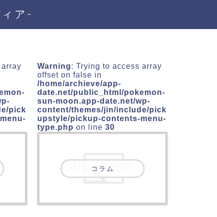
ディア-
 array
Warning
: Trying to access array
offset on false in
/home/archieve/app-
kemon-
date.net/public_html/pokemon-
wp-
sun-moon.app-date.net/wp-
de/pick
content/themes/jin/include/pick
-menu-
upstyle/pickup-contents-menu-
type.php
on line
30
コラム