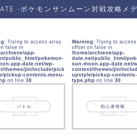
DATE -ポケモンサンムーン対戦攻略メ
ng
: Trying to access array
Warning
: Trying to access
on false in
offset on false in
archieve/app-
/home/archieve/app-
et/public_html/pokemon-
date.net/public_html/po
oon.app-date.net/wp-
sun-moon.app-date.net/
t/themes/jin/include/pick
content/themes/jin/inclu
e/pickup-contents-menu-
upstyle/pickup-contents
php
on line
30
type.php
on line
30
バトル
初心者情報