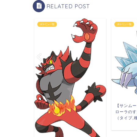
RELATED POST
ポケモン一覧
ポケモン一覧
ーロンの基
種族値,生息
2016年9月28日
【サンムー
ローラのす
（タイプ,種