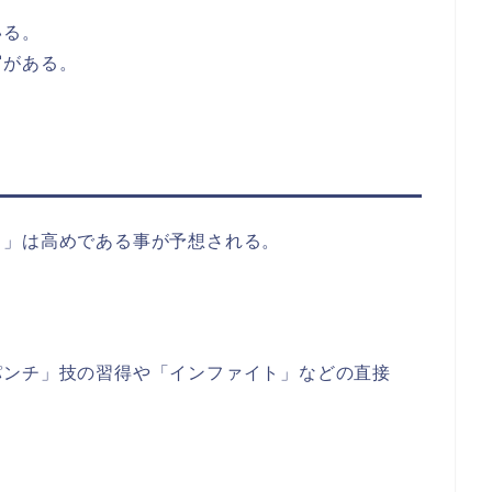
いる。
写がある。
う」は高めである事が予想される。
パンチ」技の習得や「インファイト」などの直接