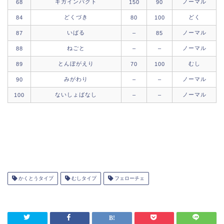
ギガインパクト
ノーマル
68
150
90
どくづき
どく
84
80
100
いばる
ノーマル
87
–
85
ねごと
ノーマル
88
–
–
とんぼがえり
むし
89
70
100
みがわり
ノーマル
90
–
–
ないしょばなし
ノーマル
100
–
–
かくとうタイプ
むしタイプ
フェローチェ