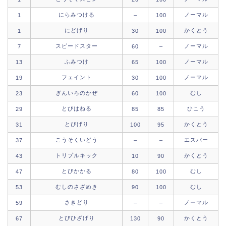
にらみつける
ノーマル
1
–
100
にどげり
かくとう
1
30
100
スピードスター
ノーマル
7
60
–
ふみつけ
ノーマル
13
65
100
フェイント
ノーマル
19
30
100
ぎんいろのかぜ
むし
23
60
100
とびはねる
ひこう
29
85
85
とびげり
かくとう
31
100
95
こうそくいどう
エスパー
37
–
–
トリプルキック
かくとう
43
10
90
とびかかる
むし
47
80
100
むしのさざめき
むし
53
90
100
さきどり
ノーマル
59
–
–
とびひざげり
かくとう
67
130
90