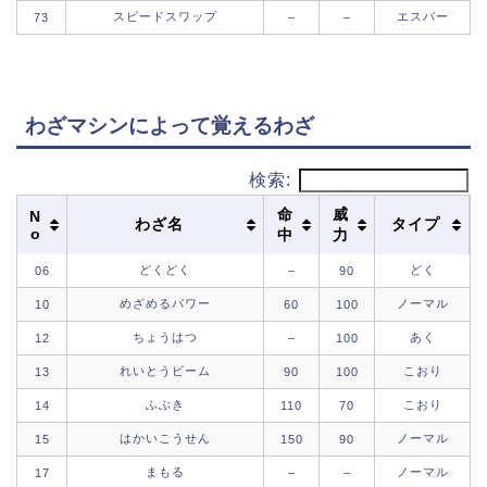
スピードスワップ
エスパー
73
–
–
わざマシンによって覚えるわざ
検索:
命
威
N
わざ名
タイプ
o
中
力
どくどく
どく
06
–
90
めざめるパワー
ノーマル
10
60
100
ちょうはつ
あく
12
–
100
れいとうビーム
こおり
13
90
100
ふぶき
こおり
14
110
70
はかいこうせん
ノーマル
15
150
90
まもる
ノーマル
17
–
–