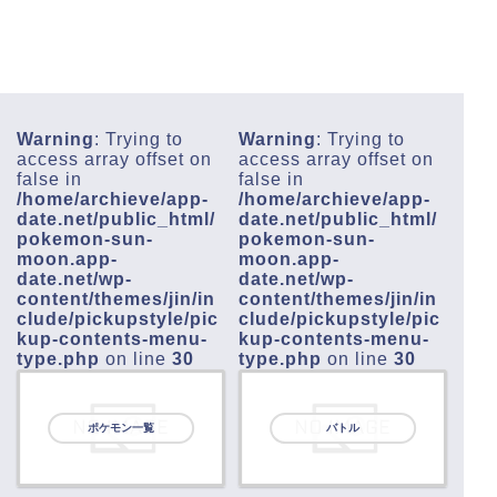
Warning
: Trying to
Warning
: Trying to
access array offset on
access array offset on
false in
false in
/home/archieve/app-
/home/archieve/app-
date.net/public_html/
date.net/public_html/
pokemon-sun-
pokemon-sun-
moon.app-
moon.app-
date.net/wp-
date.net/wp-
content/themes/jin/in
content/themes/jin/in
clude/pickupstyle/pic
clude/pickupstyle/pic
kup-contents-menu-
kup-contents-menu-
type.php
on line
30
type.php
on line
30
ポケモン一覧
バトル