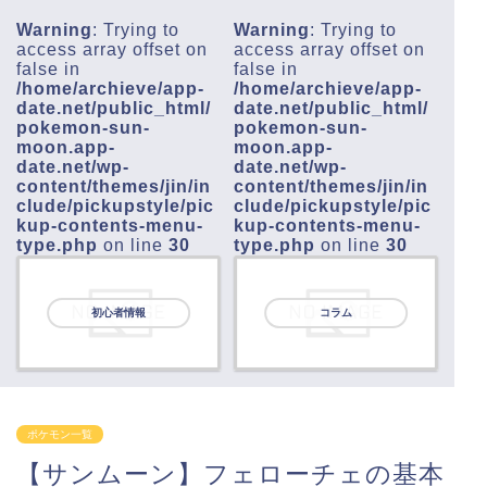
Warning
: Trying to
Warning
: Trying to
access array offset on
access array offset on
false in
false in
/home/archieve/app-
/home/archieve/app-
date.net/public_html/
date.net/public_html/
pokemon-sun-
pokemon-sun-
moon.app-
moon.app-
date.net/wp-
date.net/wp-
content/themes/jin/in
content/themes/jin/in
clude/pickupstyle/pic
clude/pickupstyle/pic
kup-contents-menu-
kup-contents-menu-
type.php
on line
30
type.php
on line
30
初心者情報
コラム
ポケモン一覧
【サンムーン】フェローチェの基本