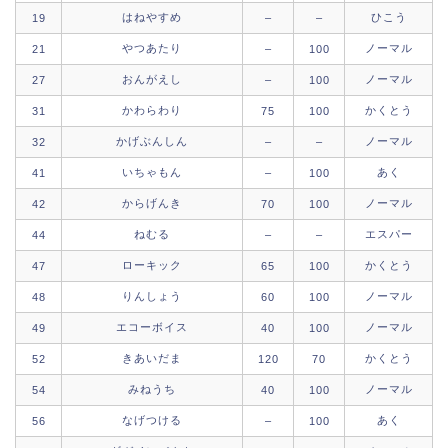
はねやすめ
ひこう
19
–
–
やつあたり
ノーマル
21
–
100
おんがえし
ノーマル
27
–
100
かわらわり
かくとう
31
75
100
かげぶんしん
ノーマル
32
–
–
いちゃもん
あく
41
–
100
からげんき
ノーマル
42
70
100
ねむる
エスパー
44
–
–
ローキック
かくとう
47
65
100
りんしょう
ノーマル
48
60
100
エコーボイス
ノーマル
49
40
100
きあいだま
かくとう
52
120
70
みねうち
ノーマル
54
40
100
なげつける
あく
56
–
100