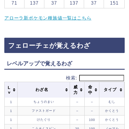
71
137
37
137
37
151
アローラ新ポケモン種族値一覧はこちら
フェローチェが覚えるわざ
レベルアップで覚えるわざ
検索:
威
命
L
わざ名
タイプ
v
力
中
ちょうのまい
むし
1
–
–
ファストガード
かくとう
1
–
–
けたぐり
かくとう
1
–
100
こうそくスピン
ノーマル
1
20
100